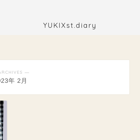
YUKIXst.diary
ARCHIVES ―
023年 2月