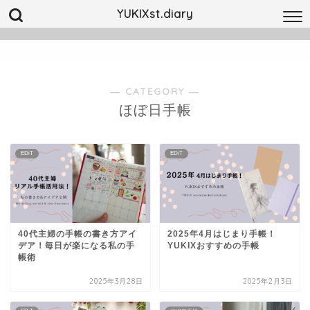
YUKIXst.diary
― CATEGORY ―
ほぼ日手帳
EDiT
EDiT
40代主婦の手帳の書き方アイ
2025年4月はじまり手帳！
デア！毎日が楽になる私の手
YUKIXおすすめの手帳
帳術
2025年3月28日
2025年2月3日